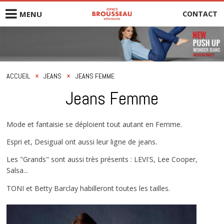
CONTACT
MENU
Homme
Femme
ACCUEIL
JEANS
JEANS FEMME
x
x
Jeans
Jeans Femme
Marques
Mode et fantaisie se déploient tout autant en Femme.
Espri et, Desigual ont aussi leur ligne de jeans.
Nos services
Les "Grands" sont aussi très présents : LEVI'S, Lee Cooper,
Nos magasins
Salsa...
TONI et Betty Barclay habilleront toutes les tailles.
Carrières
Contactez-nous