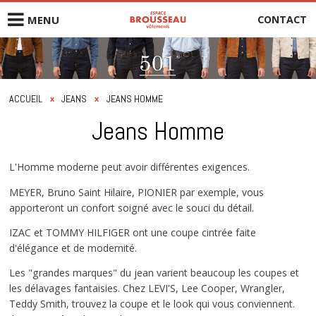
CONTACT
MENU
Homme
Femme
ACCUEIL
JEANS
JEANS HOMME
x
x
Jeans Homme
Jeans
Marques
L'Homme moderne peut avoir différentes exigences.
MEYER, Bruno Saint Hilaire, PIONIER par exemple, vous
Nos services
apporteront un confort soigné avec le souci du détail.
IZAC et TOMMY HILFIGER ont une coupe cintrée faite
Nos magasins
d'élégance et de modernité.
Les "grandes marques" du jean varient beaucoup les coupes et
Carrières
les délavages fantaisies. Chez LEVI'S, Lee Cooper, Wrangler,
Teddy Smith, trouvez la coupe et le look qui vous conviennent.
Contactez-nous